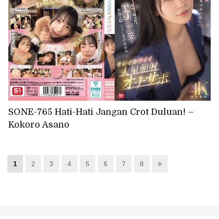
SONE-765 Hati-Hati Jangan Crot Duluan! –
Kokoro Asano
1
2
3
4
5
6
7
8