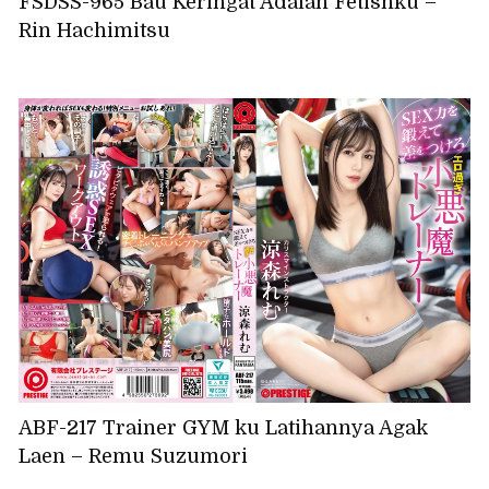
FSDSS-965 Bau Keringat Adalah Fetishku –
Rin Hachimitsu
ABF-217 Trainer GYM ku Latihannya Agak
Laen – Remu Suzumori