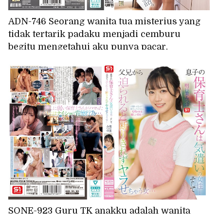
ADN-746 Seorang wanita tua misterius yang
tidak tertarik padaku menjadi cemburu
begitu mengetahui aku punya pacar,
menciumku, dan terus meremehkanku.
Shiramine Miu
SONE-923 Guru TK anakku adalah wanita