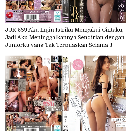
JUR-589 Aku Ingin Istriku Mengakui Cintaku,
Jadi Aku Meninggalkannya Sendirian dengan
Juniorku yang Tak Terpuaskan Selama 3
Jam... Kisah NTR-ku: Bagaimana Aku Mencuri
Istriku dengan 16 Kali Creampie Berturut-
turut