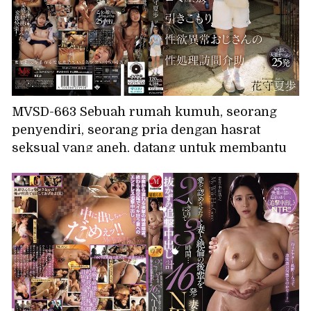
MVSD-663 Sebuah rumah kumuh, seorang
penyendiri, seorang pria dengan hasrat
seksual yang aneh, datang untuk membantu
memuaskan hasrat seksualnya. Seorang
gadis cantik yang polos dan seorang paman
yang sudah kehilangan akal sehatnya,
berlumuran air liur dan sperma dalam
hubungan seks inseminasi yang mesum dan
jorok. Hanamori Kaho