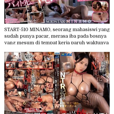
START-510 MINAMO, seorang mahasiswi yang
sudah punya pacar, merasa iba pada bosnya
yang mesum di tempat kerja paruh waktunya
di izakaya dan membiarkan bosnya meraba
payudaranya, yang kemudian berlanjut
hingga bosnya mengizinkannya untuk
orgasme di dalam dirinya.