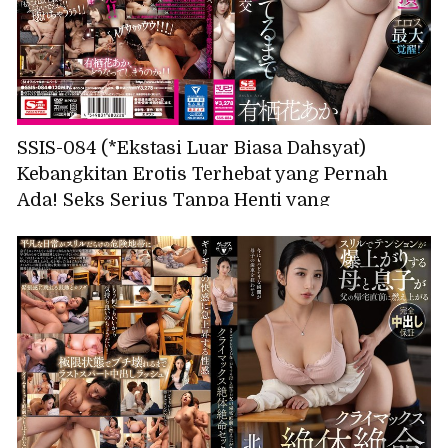
SSIS-084 (*Ekstasi Luar Biasa Dahsyat)
Kebangkitan Erotis Terhebat yang Pernah
Ada! Seks Serius Tanpa Henti yang
Mengamuk dan Tak Akan Berhenti Sampai
Mereka Membakar Semua Nafsu Mereka Alias
​​Asuka