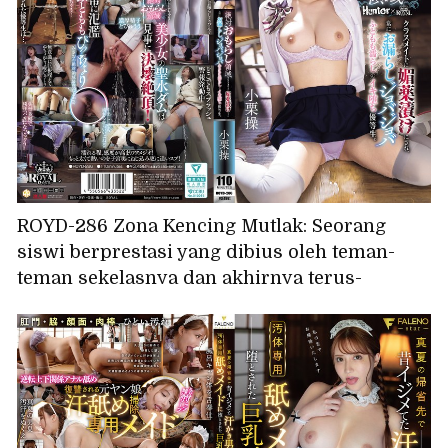
ROYD-286 Zona Kencing Mutlak: Seorang
siswi berprestasi yang dibius oleh teman-
teman sekelasnya dan akhirnya terus-
menerus mengompol di celana dan pahanya.
Misao Oguri