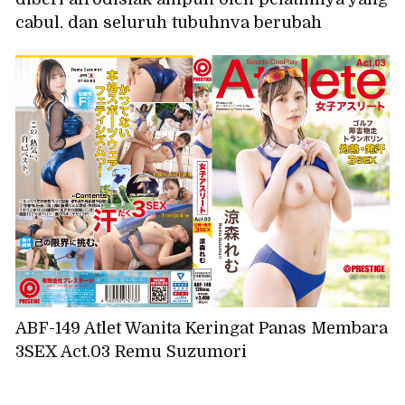
cabul, dan seluruh tubuhnya berubah
menjadi klitoris! Selama pelatihan, dia
kejang-kejang hebat, vaginanya terbuka lebar,
dan dia mengalami orgasme sambil buang air
kecil. Miru
ABF-149 Atlet Wanita Keringat Panas Membara
3SEX Act.03 Remu Suzumori