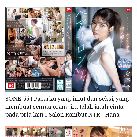
senang hati akan menerima permintaan Anda
untuk tubuhnya (dengan program khusus)
dan membimbing Anda menuju ejakulasi
yang sangat menyenangkan. Fantasi Seks
Payudara dengan Perawat Pendukung
Pengalaman Rawat Inap
SONE-554 Pacarku yang imut dan seksi, yang
membuat semua orang iri, telah jatuh cinta
pada pria lain... Salon Rambut NTR - Hana
Kuraki