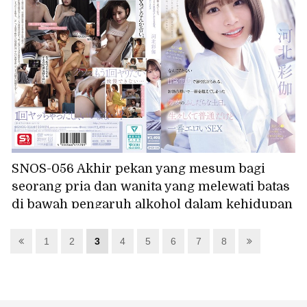
SNOS-056 Akhir pekan yang mesum bagi
seorang pria dan wanita yang melewati batas
di bawah pengaruh alkohol dalam kehidupan
sehari-hari yang biasa. Kasar dan biasa saja,
tetapi seks yang paling erotis. Ayaka Kawakita
1
2
3
4
5
6
7
8