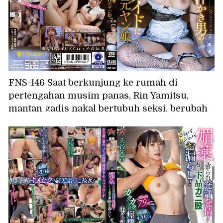
FNS-146 Saat berkunjung ke rumah di
pertengahan musim panas, Rin Yamitsu,
mantan gadis nakal bertubuh seksi, berubah
menjadi pelayan penjilat yang setia bagi pria
berkeringat yang dulu sering ia bully.