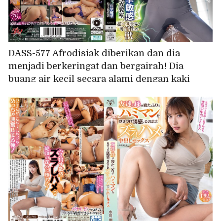
DASS-577 Afrodisiak diberikan dan dia
menjadi berkeringat dan bergairah! Dia
buang air kecil secara alami dengan kaki
terentang lebar dan berantakan! Kelas yoga
panas yang sensitif dengan kejang-kejang
gemetaran Akane Mitani