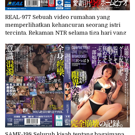
REAL-977 Sebuah video rumahan yang
memperlihatkan kehancuran seorang istri
tercinta. Rekaman NTR selama tiga hari yang
memperlihatkan seorang istri setia yang
dilatih secara brutal oleh ayah mertuanya
yang kejam dan jahat, dan sisi masokisnya
yang berkembang. Mina Kitano
SAME-198 Seluruh kisah tentang bagaimana