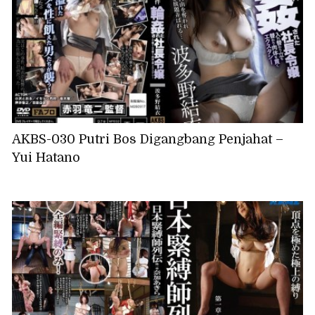
AKBS-030 Putri Bos Digangbang Penjahat –
Yui Hatano