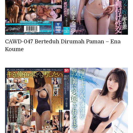
CAWD-047 Berteduh Dirumah Paman – Ena
Koume