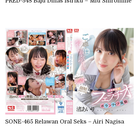
PRED-548 Baju Dinas Istriku – Miu Shiromine
SONE-465 Relawan Oral Seks – Airi Nagisa